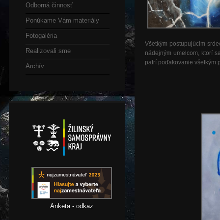
Odborná činnosť
Ponúkame Vám materiály
Fotogaléria
Všetkým postupujúcim srde
Realizovali sme
nádejným umelcom, ktorí sa
patrí poďakovanie všetkým 
Archív
Anketa - odkaz