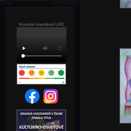
Kysucká hvezdáreň LIVE