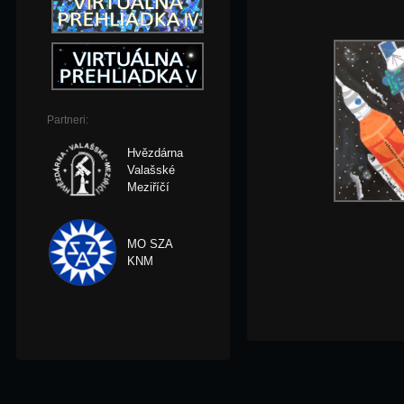
Partneri:
Hvězdárna
Valašské
Meziříčí
MO SZA
KNM