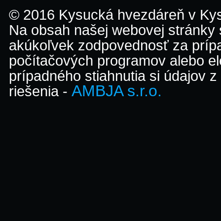
© 2016 Kysucká hvezdáreň v K
Na obsah našej webovej stránky
akúkoľvek zodpovednosť za prípa
počítačových programov alebo el
prípadného stiahnutia si údajov z
AMBJA s.r.o.
riešenia -